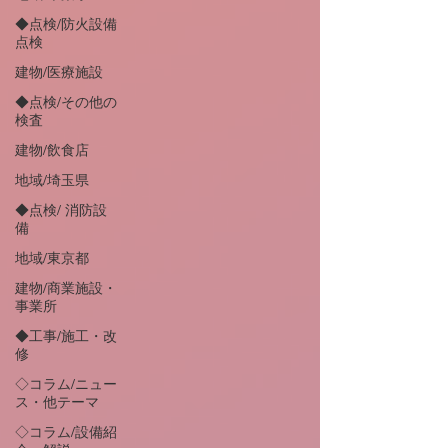
◆点検/防火設備
点検
建物/医療施設
◆点検/その他の
検査
建物/飲食店
地域/埼玉県
◆点検/ 消防設
備
地域/東京都
建物/商業施設・
事業所
◆工事/施工・改
修
◇コラム/ニュー
ス・他テーマ
◇コラム/設備紹