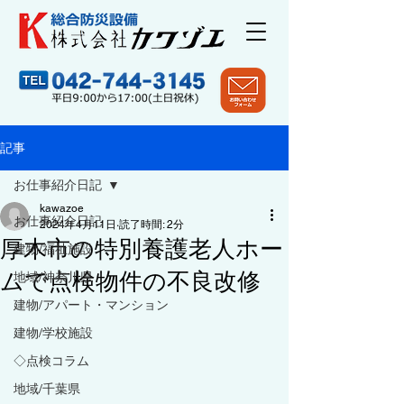
記事
お仕事紹介日記
kawazoe
お仕事紹介日記
2024年4月11日
読了時間: 2分
厚木市の特別養護老人ホー
建物/福祉施設
ムで点検物件の不良改修
地域/神奈川県
建物/アパート・マンション
建物/学校施設
◇点検コラム
地域/千葉県