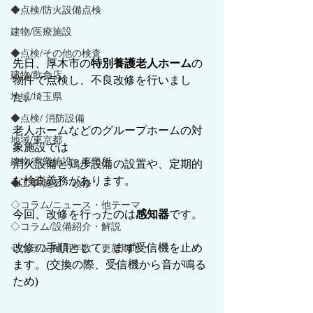
◆点検/防火設備点検
建物/医療施設
◆点検/その他の検査
先日、厚木市の
特別養護老人ホーム
の
建物/飲食店
物件で点検し、不良改修を行いまし
た。
地域/埼玉県
◆点検/ 消防設備
老人ホームなどのグループホームの対
地域/東京都
象施設では
建物/商業施設・事業所
消火設備と鶏歩設備の設置や、定期的
な検査義務があります。
◆工事/施工・改修
◇コラム/ニュース・他テーマ
今回、改修を行ったのは
感知器
です。
◇コラム/設備紹介・解説
改修の手順として、まず受信機を止め
◇コラム/耐用年数・更新期限
ます。(交換の際、受信機から音が鳴る
ため)