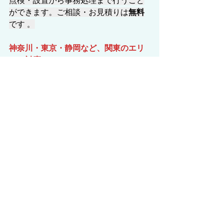
点検・設置から事務処理まで行うこと
ができます。ご相談・お見積りは
無料
です 。
神奈川・東京・静岡など、関東のエリ
アに対応
しております。
特養､有料老人ホーム､グループホーム､
住宅型老人ホーム､デイサービス､更生
施設
ケアハウスなど、新規のお客様大募集
中です！
◆点検/ 消防設備
地域/神奈川県
建物/福祉施設