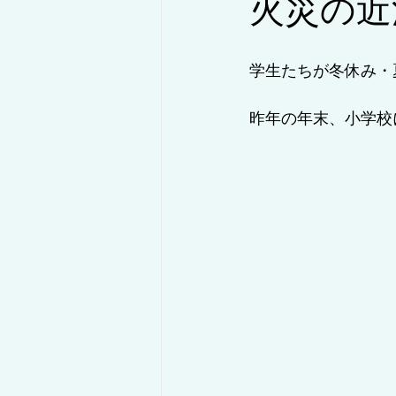
火災の近
◇コラム/設備紹介・解説
◇コ
学生たちが冬休み・
昨年の年末、小学校