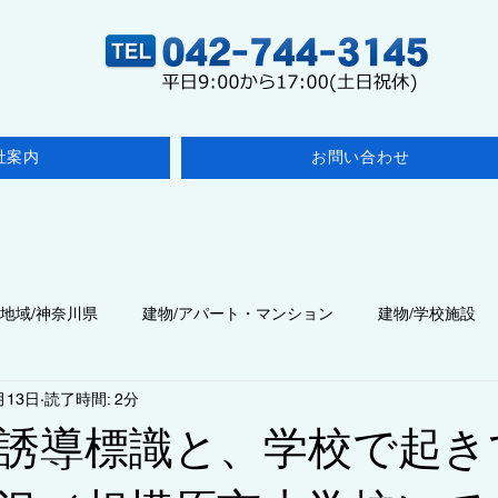
社案内
お問い合わせ
地域/神奈川県
建物/アパート・マンション
建物/学校施設
月13日
読了時間: 2分
点検
建物/医療施設
◆点検/その他の検査
建物/飲食店
誘導標識と、学校で起き
建物/商業施設・事業所
◆工事/施工・改修
◇コラム/