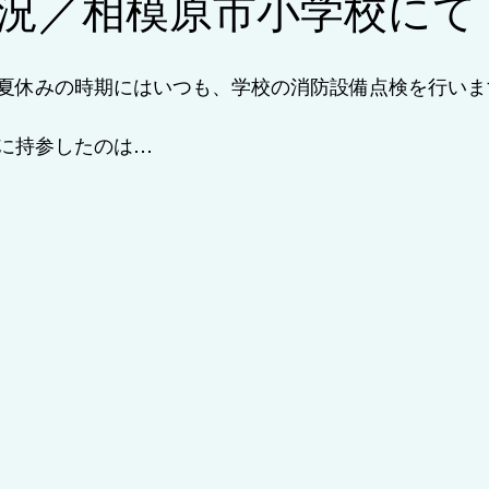
況／相模原市小学校にて
ラム/耐用年数・更新期限
夏休みの時期にはいつも、学校の消防設備点検を行いま
に持参したのは…