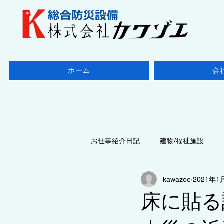
ホーム
会
お仕事紹介日記
建物/福祉施設
kawazoe
2021年1
地域/千葉県
◆点検/防火設備
床に貼る
◆点検/ 消防設備
地域/東京都