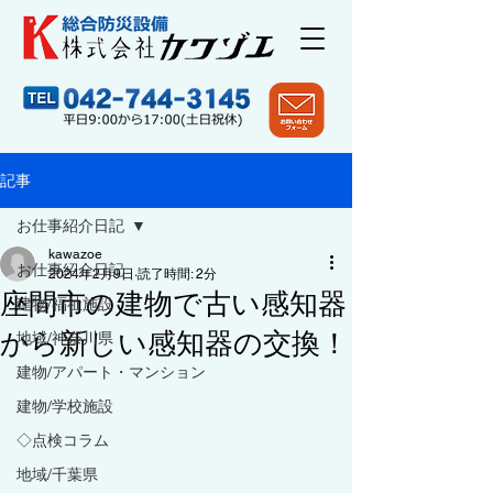
記事
お仕事紹介日記
kawazoe
お仕事紹介日記
2024年2月9日
読了時間: 2分
座間市の建物で古い感知器
建物/福祉施設
から新しい感知器の交換！
地域/神奈川県
建物/アパート・マンション
建物/学校施設
◇点検コラム
地域/千葉県