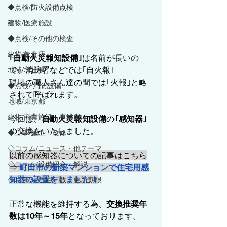
◆点検/防火設備点検
建物/医療施設
◆点検/その他の検査
建物/飲食店
｢自動火災報知設備｣
は名前が長いの
で、消防署などでは｢自火報｣
地域/埼玉県
現場の職人さん達の間では｢火報｣と略
◆点検/ 消防設備
されて呼ばれます。
地域/東京都
建物/商業施設・事業所
今回は、
自動火災報知設備
の
｢感知器｣
の交換をいたしました。
◆工事/施工・改修
◇コラム/ニュース・他テーマ
以前の感知器についての記事はこちら
◇コラム/設備紹介・解説
⇒ 
町田市の新築マンションで住宅用感
知器の設置をしました！
◇コラム/耐用年数・更新期限
正常な機能を維持する為、
交換推奨年
数は10年～15年
となっております。