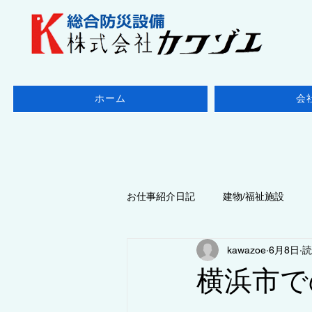
ホーム
会
お仕事紹介日記
建物/福祉施設
kawazoe
6月8日
読
地域/千葉県
◆点検/防火設備
横浜市で
◆点検/ 消防設備
地域/東京都