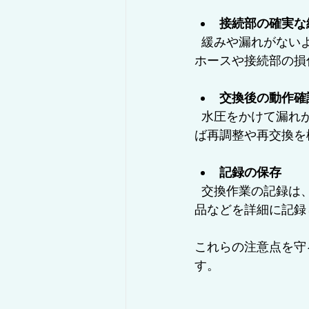
接続部の確実な
  緩みや漏れがないように、接続部のナットは適切なトルクで締めます。過度な締め付けは
ホースや接続部の損
交換後の動作確
  水圧をかけて漏れがないか、ホースの展開に問題がないかを必ず確認します。問題があれ
ば再調整や再交換を
記録の保存
  交換作業の記録は、将来の点検やトラブル対応に役立ちます。作業日時、担当者、使用部
品などを詳細に記録
これらの注意点を守
す。