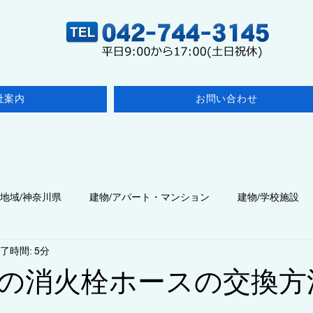
社案内
お問い合わせ
地域/神奈川県
建物/アパート・マンション
建物/学校施設
了時間: 5分
点検
建物/医療施設
◆点検/その他の検査
建物/飲食店
の消火栓ホースの交換方
建物/商業施設・事業所
◆工事/施工・改修
◇コラム/