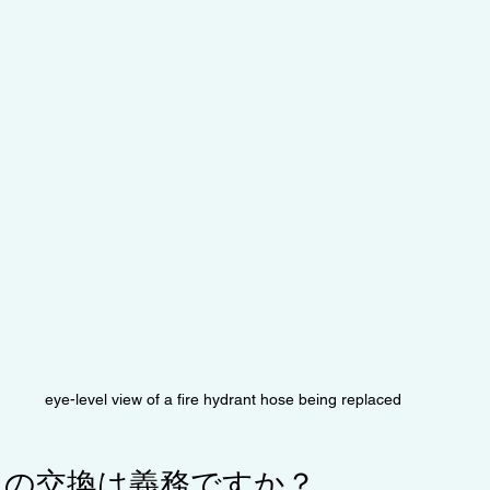
eye-level view of a fire hydrant hose being replaced
スの交換は義務ですか？