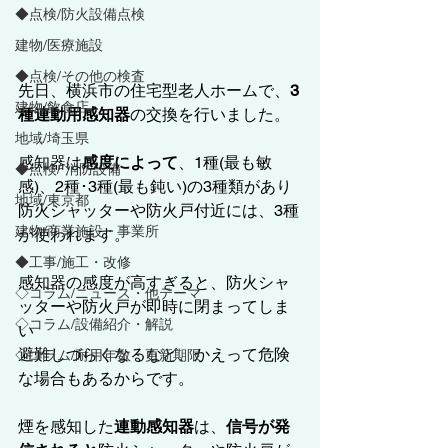
◆点検/防火設備点検
建物/医療施設
◆点検/その他の検査
先日、横浜市の住宅型老人ホームで、
3
建物/飲食店
種連動用感知器
の交換を行いました。
地域/埼玉県
感知器は
感度によって
、1種(最も敏
◆点検/ 消防設備
感)、2種･3種(最も鈍い)の3種類があり
地域/東京都
防火シャッターや防火戸付近には、3種
建物/商業施設・事業所
が使われます。
◆工事/施工・改修
感知器の感度が高すぎると、防火シャ
◇コラム/ニュース・他テーマ
ッターや防火戸が即時に閉まってしま
◇コラム/設備紹介・解説
い
避難しづらくなるなど、かえって危険
◇コラム/耐用年数・更新期限
な場合もあるからです。
煙を感知した
連動感知器
は、
信号が発