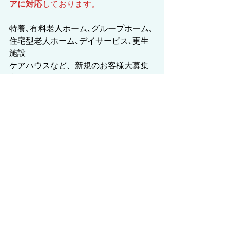
アに対応
しております。
特養､有料老人ホーム､グループホーム､
住宅型老人ホーム､デイサービス､更生
施設
ケアハウスなど、新規のお客様大募集
中です！
◆工事/施工・改修
地域/神奈川県
建物/福祉施設
すべて表示
最新記事