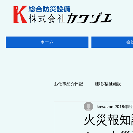
ホーム
会
お仕事紹介日記
建物/福祉施設
kawazoe
2018年9
地域/千葉県
◆点検/防火設備
火災報知
◆点検/ 消防設備
地域/東京都