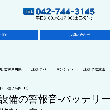
社案内
お問い合わせ
地域/神奈川県
建物/アパート・マンション
建物/学校施設
月7日
読了時間: 1分
点検
建物/医療施設
◆点検/その他の検査
建物/飲食店
設備の警報音-バッテリ
建物/商業施設・事業所
◆工事/施工・改修
◇コラム/