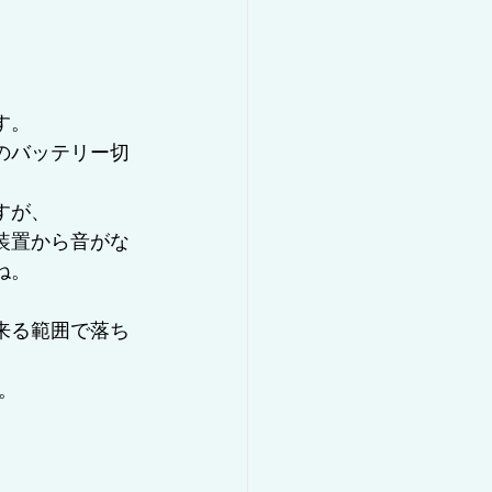
す。
のバッテリー切
すが、
装置から音がな
ね。
来る範囲で落ち
。