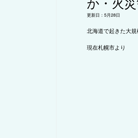
か・火災
更新日：
5月28日
◇コラム/設備紹介・解説
◇コ
北海道で起きた大規
現在札幌市より