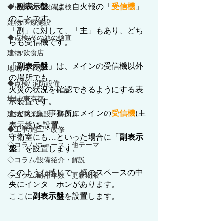
「
副表示盤
」は、自火報の「
受信機
」
◆点検/防火設備点検
のことです。
建物/医療施設
「副」に対して、「主」もあり、どち
◆点検/その他の検査
らも受信機です。
建物/飲食店
「
副表示盤
」は、メインの受信機以外
地域/埼玉県
の場所でも
◆点検/ 消防設備
火災の状況を確認できるようにする表
地域/東京都
示装置です。
たとえば、事務所にメインの
受信機
(主
建物/商業施設・事業所
表示盤)を設置、
◆工事/施工・改修
守衛室にも…といった場合に「
副表示
◇コラム/ニュース・他テーマ
盤
」を設置します。
◇コラム/設備紹介・解説
このような感じで、壁のスペースの中
◇コラム/耐用年数・更新期限
央にインターホンがあります。
ここに
副表示盤
を設置します。