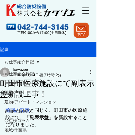
記事
お仕事紹介日記
kawazoe
お仕事紹介日記
2019年6月14日
読了時間: 2分
町田市医療施設にて副表示
建物/福祉施設
盤新設工事！
地域/神奈川県
建物/アパート・マンション
前回の記事
と同じく、町田市の医療施
建物/学校施設
設にて、「
副表示盤
」を新設すること
◇点検コラム
になりました。
地域/千葉県