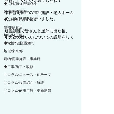
も過ごしやすい気温でしたね！
◆点検/防火設備点検
建物/医療施設
本日は町田市の福祉施設・老人ホーム
で、消防訓練を行いました。
◆点検/その他の検査
建物/飲食店
避難訓練で皆さんと屋外に出た後、
地域/埼玉県
消火器の使い方についての説明をして
いるところです。
◆点検/ 消防設備
地域/東京都
建物/商業施設・事業所
◆工事/施工・改修
◇コラム/ニュース・他テーマ
◇コラム/設備紹介・解説
◇コラム/耐用年数・更新期限