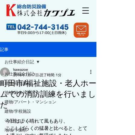
記事
お仕事紹介日記
kawazoe
お仕事紹介日記
2018年7月17日
読了時間: 1分
町田市/福祉施設・老人ホー
建物/福祉施設
ムでの消防訓練を行いまし
地域/神奈川県
建物/アパート・マンション
た
建物/学校施設
◇点検コラム
今日はよく晴れて風もあり、
ここしばらくの猛暑と比べると、とて
地域/千葉県