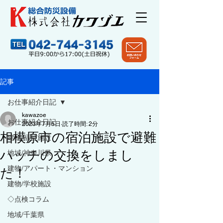
記事
お仕事紹介日記
kawazoe
お仕事紹介日記
2023年7月5日
読了時間: 2分
相模原市の宿泊施設で避難
建物/福祉施設
ハッチの交換をしまし
地域/神奈川県
建物/アパート・マンション
た！
建物/学校施設
◇点検コラム
地域/千葉県