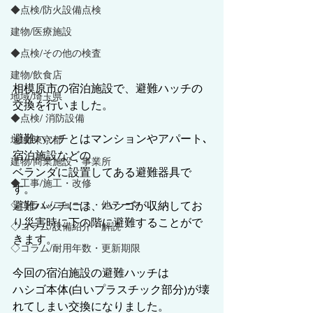
◆点検/防火設備点検
建物/医療施設
◆点検/その他の検査
建物/飲食店
相模原市の宿泊施設で、避難ハッチの
地域/埼玉県
交換を行いました。
◆点検/ 消防設備
避難ハッチとはマンションやアパート､
地域/東京都
宿泊施設などの
建物/商業施設・事業所
ベランダに設置してある避難器具で
◆工事/施工・改修
す。
◇コラム/ニュース・他テーマ
避難ハッチには、ハシゴが収納してお
り災害時に下の階に避難することがで
◇コラム/設備紹介・解説
きます。
◇コラム/耐用年数・更新期限
今回の宿泊施設の避難ハッチは
ハシゴ本体(白いプラスチック部分)が壊
れてしまい交換になりました。