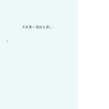
天井裏へ電線を通し…
「