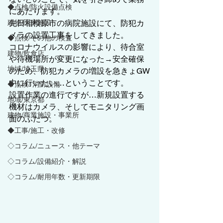
◆点検/防火設備点検
にあたります。
建物/医療施設
先日相模原市の病院施設にて、防犯カ
メラの設置工事をしてきました。
◆点検/その他の検査
コロナウイルスの影響により、待合室
建物/飲食店
や待機場所が変更になった→安全確保
地域/埼玉県
のため、防犯カメラの増設を急きょGW
中に行いたい…ということです。
◆点検/ 消防設備
設置作業の進行ですが…新規設置する
地域/東京都
機材はカメラ、そしてモニタリング画
建物/商業施設・事業所
面のふたつ。
◆工事/施工・改修
◇コラム/ニュース・他テーマ
◇コラム/設備紹介・解説
◇コラム/耐用年数・更新期限