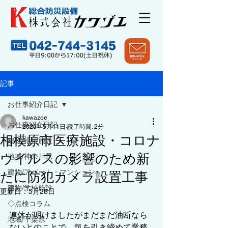
記事
お仕事紹介日記
kawazoe
お仕事紹介日記
2020年5月11日
読了時間: 2分
相模原市医療施設・コロナ
建物/福祉施設
ウイルスの影響のため新
地域/神奈川県
建物/アパート・マンション
たに防犯カメラ設置工事
建物/学校施設
更新日：
5月28日
◇点検コラム
連休が明けましたがまだまだ油断なら
地域/千葉県
ないとのことで、気を引き締めて業務