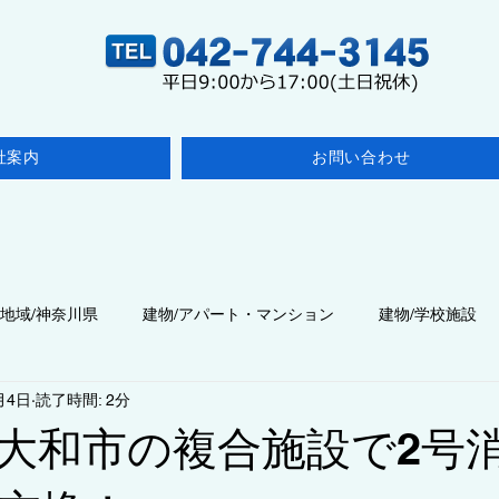
社案内
お問い合わせ
地域/神奈川県
建物/アパート・マンション
建物/学校施設
月4日
読了時間: 2分
点検
建物/医療施設
◆点検/その他の検査
建物/飲食店
大和市の複合施設で2号
建物/商業施設・事業所
◆工事/施工・改修
◇コラム/