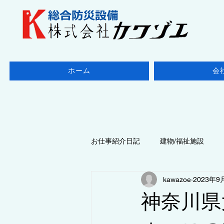
ホーム
会
お仕事紹介日記
建物/福祉施設
kawazoe
2023年9
地域/千葉県
◆点検/防火設備
神奈川県
◆点検/ 消防設備
地域/東京都