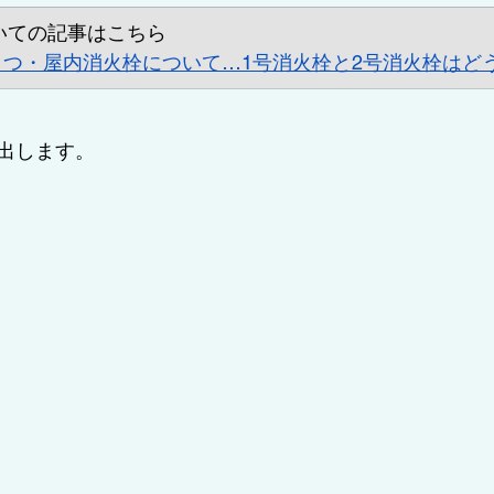
いての記事はこちら
とつ・屋内消火栓について…1号消火栓と2号消火栓はど
出します。