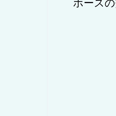
ホースの
◇コラム/設備紹介・解説
◇コ