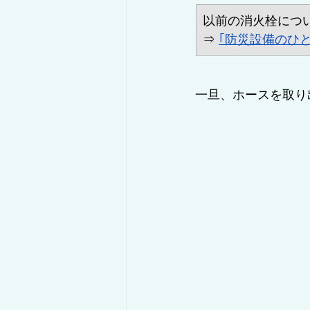
以前の消火栓につ
⇒ 
｢防災設備のひ
一旦、ホースを取り