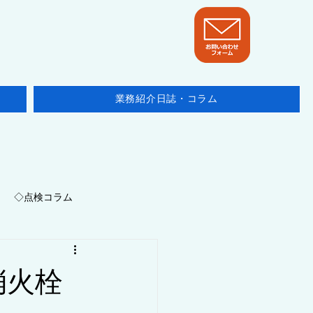
業務紹介日誌・コラム
◇点検コラム
地域/埼玉県
消火栓
ニュース・他テーマ