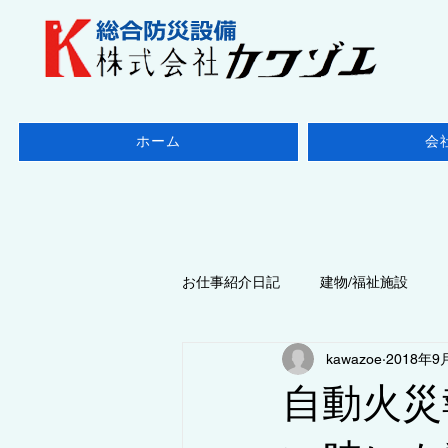
ホーム
会
お仕事紹介日記
建物/福祉施設
kawazoe
2018年9
地域/千葉県
◆点検/防火設備
自動火災
◆点検/ 消防設備
地域/東京都