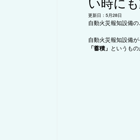
い時にも
更新日：
5月28日
自動火災報知設備の
◇コラム/設備紹介・解説
◇コ
自動火災報知設備が
「蓄積」
というもの