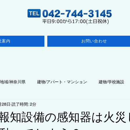
社案内
お問い合わせ
地域/神奈川県
建物/アパート・マンション
建物/学校施設
月28日
読了時間: 2分
点検
建物/医療施設
◆点検/その他の検査
建物/飲食店
報知設備の感知器は火災
建物/商業施設・事業所
◆工事/施工・改修
◇コラム/