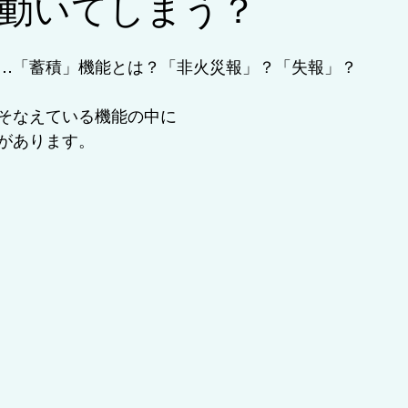
動いてしまう？
…「蓄積」機能とは？「非火災報」？「失報」？
ラム/耐用年数・更新期限
そなえている機能の中に
があります。