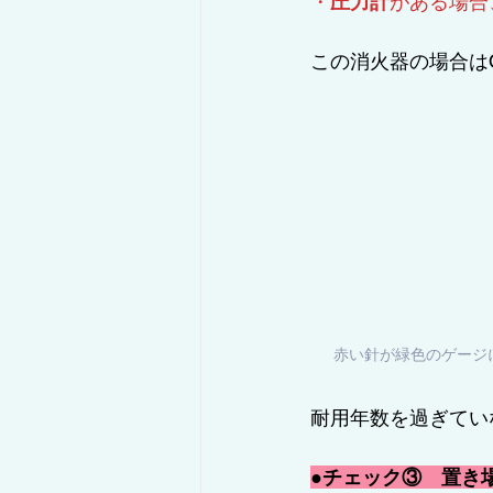
・
圧力計
がある場合
この消火器の場合は
赤い針が緑色のゲージ
耐用年数を過ぎてい
●チェック③　置き