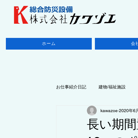
ホーム
会
お仕事紹介日記
建物/福祉施設
kawazoe
2020年6
地域/千葉県
◆点検/防火設備
長い期間
◆点検/ 消防設備
地域/東京都