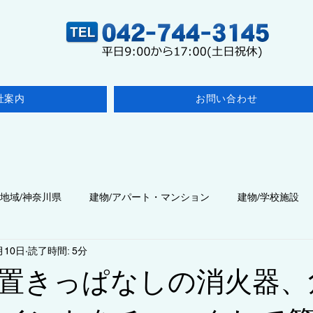
社案内
お問い合わせ
地域/神奈川県
建物/アパート・マンション
建物/学校施設
月10日
読了時間: 5分
点検
建物/医療施設
◆点検/その他の検査
建物/飲食店
置きっぱなしの消火器、
建物/商業施設・事業所
◆工事/施工・改修
◇コラム/