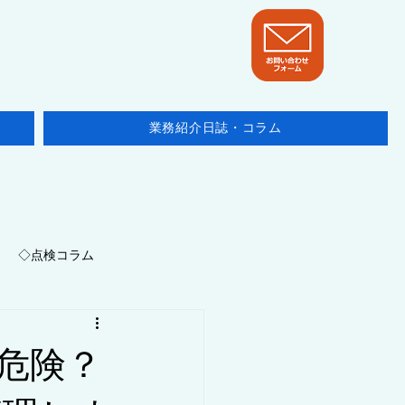
業務紹介日誌・コラム
◇点検コラム
地域/埼玉県
危険？
ニュース・他テーマ