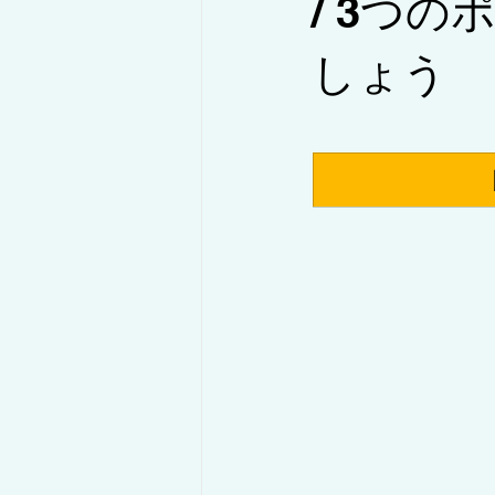
/ 3つ
しょう
◇コラム/設備紹介・解説
◇コ