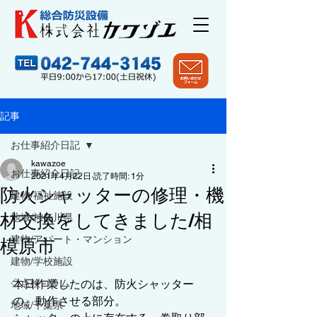
記事
お仕事紹介日記
kawazoe
お仕事紹介日記
2021年4月22日
読了時間: 1分
防火シャッターの修理・機
建物/福祉施設
材交換をしてきました/相
地域/神奈川県
建物/アパート・マンション
模原市
建物/学校施設
◇点検コラム
本日作業したのは、防火シャッター
の、動作させる部分。
地域/千葉県