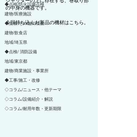
シャッターの上に存在する、巻取り部
◆点検/防火設備点検
の中身の機器です。
建物/医療施設
今回持ち込んだ新品の機材はこちら。
◆点検/その他の検査
建物/飲食店
地域/埼玉県
◆点検/ 消防設備
地域/東京都
建物/商業施設・事業所
◆工事/施工・改修
◇コラム/ニュース・他テーマ
◇コラム/設備紹介・解説
◇コラム/耐用年数・更新期限