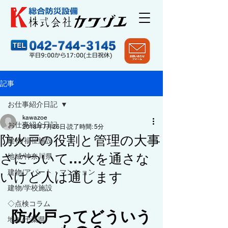
記事
お仕事紹介日記
kawazoe
お仕事紹介日記
2018年7月26日
読了時間: 5分
防火戸の役割と管理の大事
建物/福祉施設
さについて…火を通さな
地域/神奈川県
建物/アパート・マンション
いけど人は通します
建物/学校施設
◇点検コラム
防火戸ってどういう
地域/千葉県