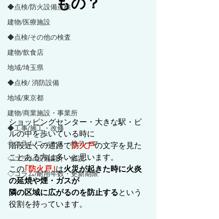
もの？
◆点検/防火設備点検
建物/医療施設
◆点検/その他の検査
建物/飲食店
地域/埼玉県
◆点検/ 消防設備
地域/東京都
建物/商業施設・事業所
ショッピングセンター・大きな駅・ビ
◆工事/施工・改修
ルの中を歩いている時に
◇コラム/ニュース・他テーマ
階段近くの通路で
防火戸
の文字を見た
ことある方は多いと思います。
◇コラム/設備紹介・解説
この
｢防火戸｣
は
火災が起きた時に火炎
◇コラム/耐用年数・更新期限
の延焼や煙・ガスが
隣の区域に広がるのを防止する
という
役割を持っています。