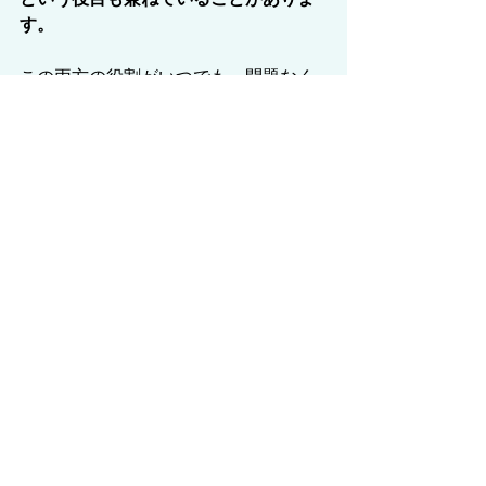
す。
この両方の役割がいつでも、問題なく
機能する状態にあることが大事です。
防火戸の機能が上手く働くことができ
ない管理状態のまま
放置されていると、非常に危険なので
す。
重大な火災事故での
防火戸の管理不備
国内でこれまでに起きた重大な火災事
故で判明している防火戸がらみの不備
事例には
・常閉式の防火戸が、施設利用者によ