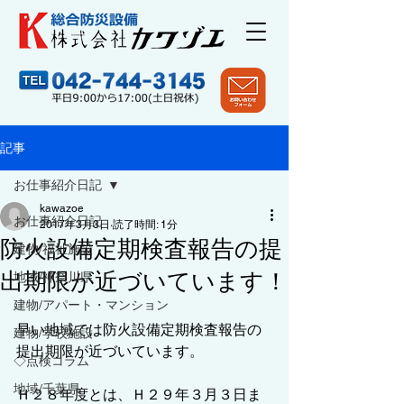
記事
お仕事紹介日記
kawazoe
お仕事紹介日記
2017年3月3日
読了時間: 1分
防火設備定期検査報告の提
建物/福祉施設
出期限が近づいています！
地域/神奈川県
建物/アパート・マンション
早い地域では防火設備定期検査報告の
建物/学校施設
提出期限が近づいています。
◇点検コラム
地域/千葉県
Ｈ２８年度とは、Ｈ２９年３月３日ま