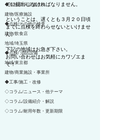
でに提出しなければなりません。
◆点検/防火設備点検
建物/医療施設
ということは、遅くとも３月２０日頃
◆点検/その他の検査
までに点検を終わらせないといけませ
建物/飲食店
ん。
地域/埼玉県
下記の地域はお急ぎ下さい。
◆点検/ 消防設備
お問い合わせはお気軽にカワゾエま
地域/東京都
で！
建物/商業施設・事業所
◆工事/施工・改修
◇コラム/ニュース・他テーマ
◇コラム/設備紹介・解説
◇コラム/耐用年数・更新期限